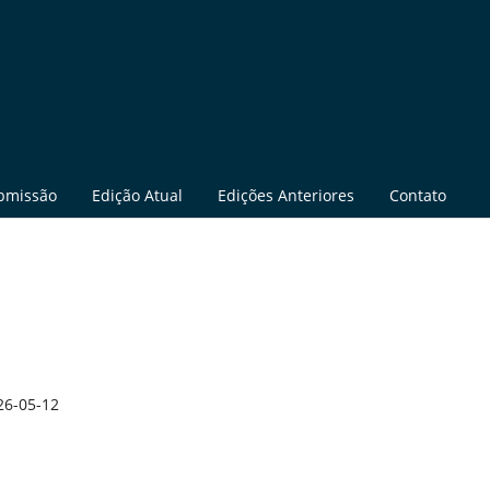
bmissão
Edição Atual
Edições Anteriores
Contato
26-05-12