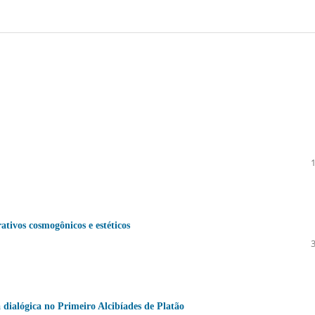
ativos cosmogônicos e estéticos
a dialógica no Primeiro Alcibíades de Platão