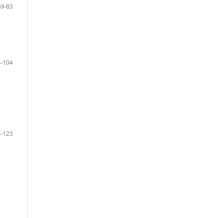
69-83
-104
-123