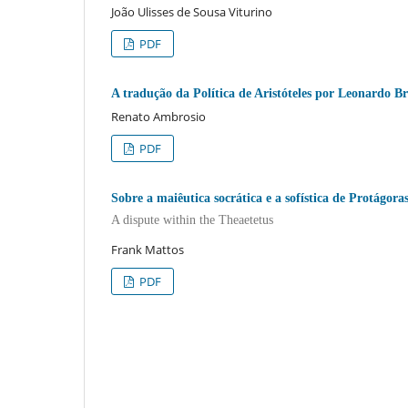
João Ulisses de Sousa Viturino
PDF
A tradução da Política de Aristóteles por Leonardo B
Renato Ambrosio
PDF
Sobre a maiêutica socrática e a sofística de Protágora
A dispute within the Theaetetus
Frank Mattos
PDF