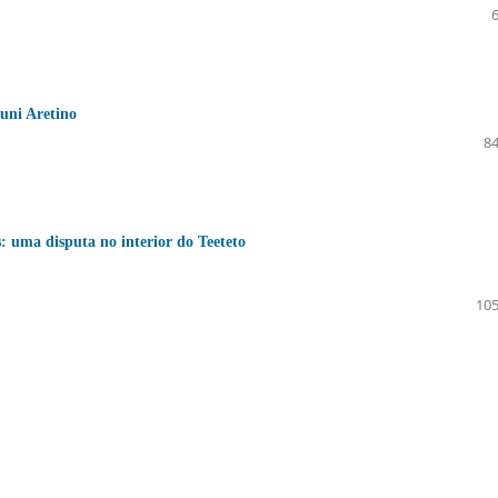
runi Aretino
84
s: uma disputa no interior do Teeteto
105