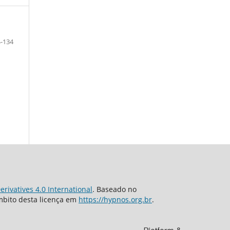
-134
rivatives 4.0 International
. Baseado no
âmbito desta licença em
https://hypnos.org.br
.