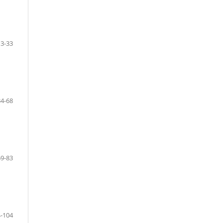
13-33
34-68
69-83
-104