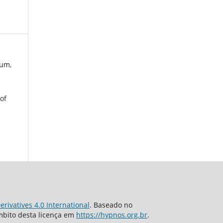
eum,
of
rivatives 4.0 International
. Baseado no
âmbito desta licença em
https://hypnos.org.br
.