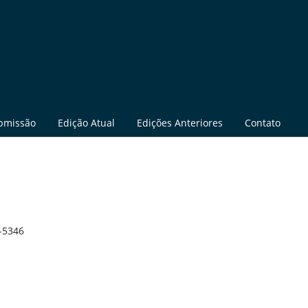
bmissão
Edição Atual
Edições Anteriores
Contato
-5346