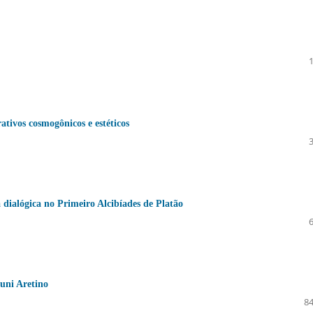
ativos cosmogônicos e estéticos
a dialógica no Primeiro Alcibíades de Platão
runi Aretino
84