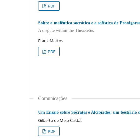
PDF
Sobre a maiêutica socrática e a sofística de Protágora
A dispute within the Theaetetus
Frank Mattos
PDF
Comunicações
Um Ensaio sobre Sócrates e Alcibíades: um bestiário 
Gilberto de Melo Caldat
PDF