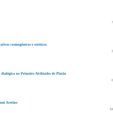
ativos cosmogônicos e estéticos
a dialógica no Primeiro Alcibíades de Platão
runi Aretino
84