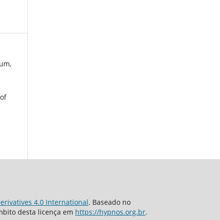
eum,
of
rivatives 4.0 International
. Baseado no
âmbito desta licença em
https://hypnos.org.br
.