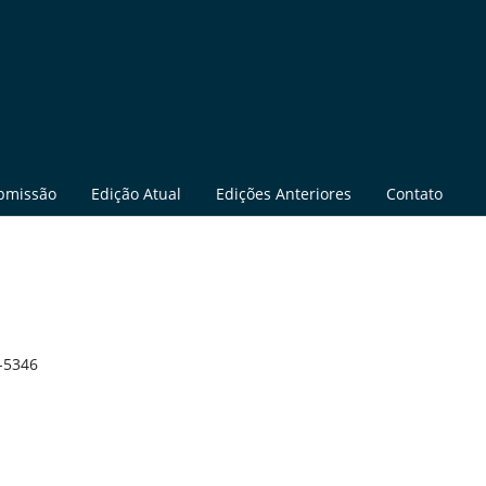
bmissão
Edição Atual
Edições Anteriores
Contato
-5346