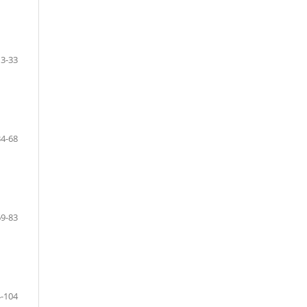
13-33
34-68
69-83
-104