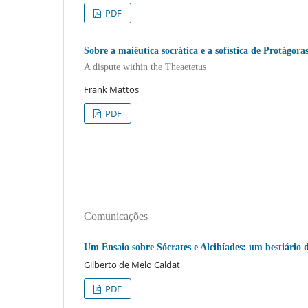
PDF
Sobre a maiêutica socrática e a sofística de Protágora
A dispute within the Theaetetus
Frank Mattos
PDF
Comunicações
Um Ensaio sobre Sócrates e Alcibíades: um bestiário 
Gilberto de Melo Caldat
PDF